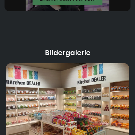
- Urban Bee Keeping
- MarktKüche
- frisch gerolltes Sushi
- Weinkeller bzw. begehbare Weinvitrine
Bildergalerie