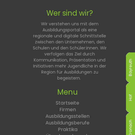
Wer sind wir?
Wir verstehen uns mit dem
Ausbildungsportal als eine
regionale und digitale Schnittstelle
zwischen den Unternehmen, den
Schulen und den Schüler:innen. Wir
verfolgen das Ziel durch
Kommunikation, Präsentation und
Bayreuth
Bayreuth
Bayreuth
Bayreuth
Bayreuth
Bayreuth
Initiativen mehr Jugendliche in der
Region für Ausbildungen zu
begeistern.
Menu
Hof
Hof
Hof
Hof
Hof
Hof
Startseite
Firmen
Ausbildungsstellen
Ausbildungsberufe
Kronach
Kronach
Kronach
Kronach
Kronach
Kronach
Praktika