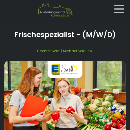
Frischespezialist
- (M/W/D)
E center Seidl | Michael Seidl e.K.