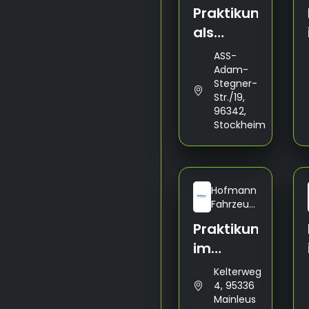
GmbH
Praktikum
als
Fachlagerist
ASS-
(m/w/d)
Adam-
Stegner-
Str./19,
96342,
Stockheim
Hofmann
Fahrzeugbau
GmbH
Praktikum
im
Ausbildungsber
Kelterweg
Fahrzeuglackier
4, 95336
Mainleus
(m/w/d)