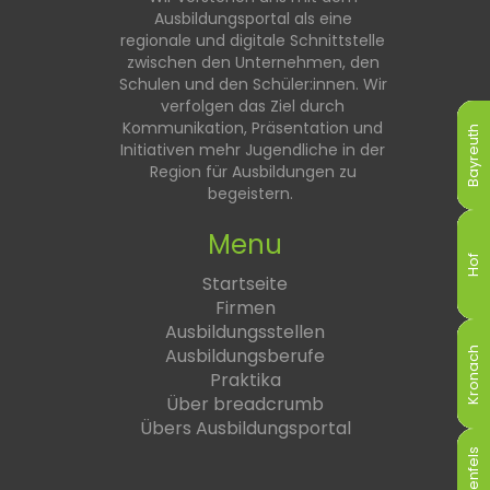
Ausbildungsportal als eine
regionale und digitale Schnittstelle
zwischen den Unternehmen, den
Schulen und den Schüler:innen. Wir
verfolgen das Ziel durch
Kommunikation, Präsentation und
Bayreuth
Bayreuth
Bayreuth
Bayreuth
Bayreuth
Bayreuth
Initiativen mehr Jugendliche in der
Region für Ausbildungen zu
begeistern.
Menu
Hof
Hof
Hof
Hof
Hof
Hof
Startseite
Firmen
Ausbildungsstellen
Ausbildungsberufe
Kronach
Kronach
Kronach
Kronach
Kronach
Kronach
Praktika
Über breadcrumb
Übers Ausbildungsportal
Lichtenfels
Lichtenfels
Lichtenfels
Lichtenfels
Lichtenfels
Lichtenfels