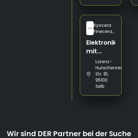
Kyocera
Fineceramics
Europe
Elektroniker
GmbH
mit
Fachrichtung
Lorenz-
Betriebstechnik
Hutschenreuther-
Str. 81,
(m/w/d)
95100
Selb
Wir sind DER Partner bei der Suche