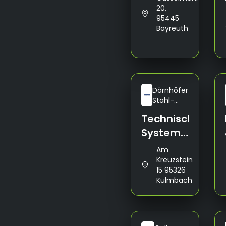
20,
95445
Bayreuth
Dörnhöfer
Stahl-
Metallbau
Technischer
GmbH &
Co.KG
Systemplaner
/in
Am
Kreuzstein
15 95326
Kulmbach