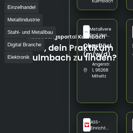
Kulmbach
Einzelhandel
Metallindustrie
Metallveredlung
Stahl- und Metallbau
Emil Weiß
Ausbildungsportal Kulmbach
GmbH &
Oberflächenbes
Digital Branche
Bereit, dein Praktikum
Co. KG
(m/w/d)
in Kulmbach zu finden?
Elektronik
Angerstr.
1, 96268
Mitwitz
ASS-
Einrichtungssystem