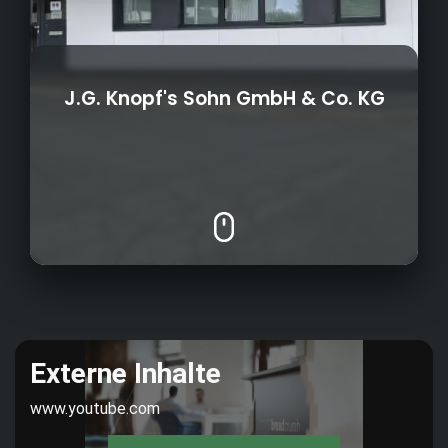
J.G. Knopf's Sohn GmbH & Co. KG
Färben
Mechanische Ausrüstung
1809
Gründungsjahr:
Chemische Ausrüstung
Beschichtung
10
Anzahl Azubis:
Lösemittelbehandlung
Labor