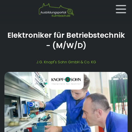
Elektroniker für Betriebstechnik
- (M/W/D)
J.G. Knopf's Sohn GmbH & Co. KG