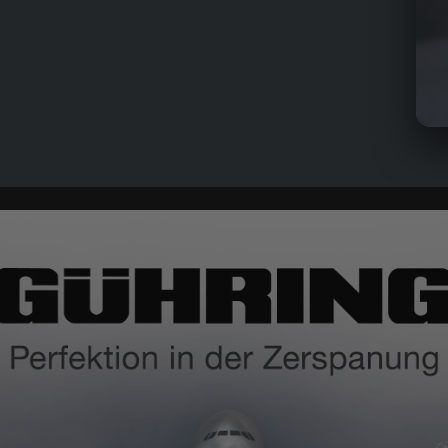
Her
Har
Str
Wei
Sin
Kon
Bea
Har