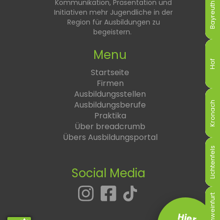
Kommunikation, Präsentation und
Bayreuth
Bayreuth
Bayreuth
Bayreuth
Bayreuth
Bayreuth
Initiativen mehr Jugendliche in der
Region für Ausbildungen zu
begeistern.
Menu
Hof
Hof
Hof
Hof
Hof
Hof
Startseite
Firmen
Ausbildungsstellen
Ausbildungsberufe
Kronach
Kronach
Kronach
Kronach
Kronach
Kronach
Praktika
Über breadcrumb
Übers Ausbildungsportal
Lichtenfels
Lichtenfels
Lichtenfels
Lichtenfels
Lichtenfels
Lichtenfels
Social Media
Schweinfurt
Schweinfurt
Schweinfurt
Schweinfurt
Schweinfurt
Schweinfurt
Hier